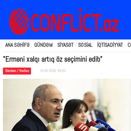
ANA SƏHİFƏ
GÜNDƏM
SİYASƏT
SOSİAL
İQTİSADİYYAT
C
"Erməni xalqı artıq öz seçimini edib"
Gündəm / Hadisə
15-05-2026, 09:03