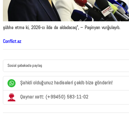
şübhə etmə ki, 2026-cı ildə də aldadacaq”, – Paşinyan vurğulayıb.
Conflict.az
Sosial şəbəkədə paylaş
Şahidi olduğunuz hadisələri çəkib bizə göndərin!
Qaynar xətt: (+99450) 583-11-02