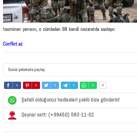
təxminən yarısını, o cümlədən 68 kəndi nəzarətdə saxlayır.
Conflict.az
Sosial şəbəkədə paylaş
0
0
0
0
0
0
Şahidi olduğunuz hadisələri çəkib bizə göndərin!
Qaynar xətt: (+99450) 583-11-02