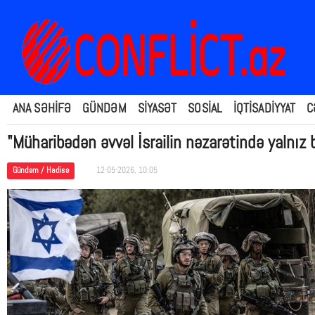
ANA SƏHİFƏ
GÜNDƏM
SİYASƏT
SOSİAL
İQTİSADİYYAT
C
"Müharibədən əvvəl İsrailin nəzarətində yalnız
Gündəm / Hadisə
12-05-2026, 10:05