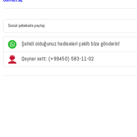
Conflict.az
Sosial şəbəkədə paylaş
Şahidi olduğunuz hadisələri çəkib bizə göndərin!
Qaynar xətt: (+99450) 583-11-02