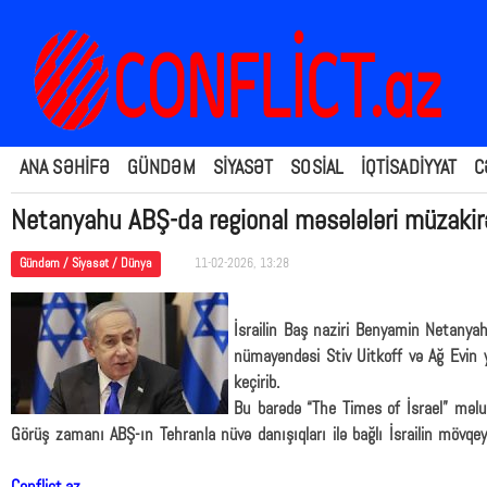
ANA SƏHİFƏ
GÜNDƏM
SİYASƏT
SOSİAL
İQTİSADİYYAT
C
Netanyahu ABŞ-da regional məsələləri müzakir
Gündəm / Siyasət / Dünya
11-02-2026, 13:28
İsrailin Baş naziri Benyamin Netanya
nümayəndəsi Stiv Uitkoff və Ağ Evin y
keçirib.
Bu barədə “The Times of İsrael” məlu
Görüş zamanı ABŞ-ın Tehranla nüvə danışıqları ilə bağlı İsrailin mövqeyi