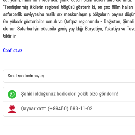
bu, yalnız minimum rəqəmdir, çünki bütün ölüm halları dərc olunmur.
“Təsdiqlənmiş itkilərin regional bölgüsü göstərir ki, ən çox ölüm halları 
səfərbərlik səviyyəsinə malik sıx məskunlaşmış bölgələrin payına düşür
Ən yüksək göstəricilər cənub və Qafqaz regionunda - Dağıstan, Şimali
olunur. Səfərbərliyin xüsusilə geniş yayıldığı Buryatiya, Yakutiya və Tuv
bildirilir.
Conflict.az
Sosial şəbəkədə paylaş
Şahidi olduğunuz hadisələri çəkib bizə göndərin!
Qaynar xətt: (+99450) 583-11-02