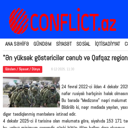
ANA SƏHİFƏ
GÜNDƏM
SİYASƏT
SOSİAL
İQTİSADİYYAT
C
"Ən yüksək göstəricilər cənub və Qafqaz regio
Gündəm / Siyasət / Dünya
6-12-2025, 11:30
24 fevral 2022-ci ildən 4 dekabr 202
nəfər rusiyalı hərbçinin həlak olmasın
Bu barədə “Medizone” nəşri məlumat 
Bildirilib ki, nəşr mediada yayılan, yax
digər təsdiqlənmiş mənbələrə istinad edir.
4 dekabr 2025-ci il tarixinə olan məlumata görə, siyahıda 153 171 təsd