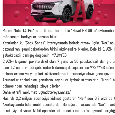
Redmi Note 14 Pro” smartfonu, hər həftə “Haval H6 Ultra” avtomobili v
möhtəşəm hədiyyələr qazana bilər.
Xatırladaq ki, “Çoox Şanslı” lotereyasında iştirak etmək üçün “Nar” abu
qazandıran şanslıpaketlərdən birini aktivləşdirə bilərlər. Belə ki, 1 AZN
şəbəkədaxili danışıq dəqiqəsini *71#YES;
2 AZN-lik şanslı paketə daxil olan 7 şans və 35 şəbəkədaxili danışıq d
olan 12 şans və 55 şəbəkədaxili danışıq dəqiqəsini isə *73#YES nömr
balans artımı və ya paket aktivləşdirməsi abunəçiyə əlavə şans qazandır
Abunəçilər topladıqları şansların sayını və iştirak statuslarını “Nar+” t
bölməsindən rahatlıqla izləyə bilərlər.
Daha ətraflı məlumat üçün:lotereya.nar.az/
Hazırda 2,2 milyon abunəçiyə xidmət göstərən “Nar” son 6 il ərzində Mü
Azərbaycanda lider mobil operatordur. Bu uğurun arxasında “Nar”ın ardı
strategiya dayanır. Mobil operator istifadəçilərinə sərfəli qiymət qarşılı