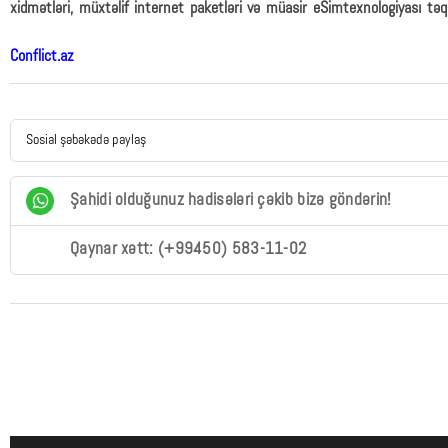
xidmətləri, müxtəlif internet paketləri və müasir eSimtexnologiyası təq
Conflict.az
Sosial şəbəkədə paylaş
Şahidi olduğunuz hadisələri çəkib bizə göndərin!
Qaynar xətt: (+99450) 583-11-02