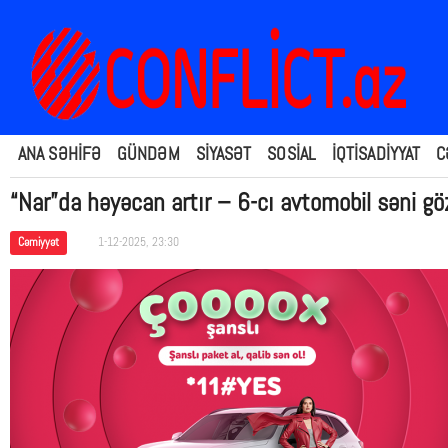
ANA SƏHİFƏ
GÜNDƏM
SİYASƏT
SOSİAL
İQTİSADİYYAT
C
“Nar”da həyəcan artır – 6-cı avtomobil səni göz
Cəmiyyət
1-12-2025, 23:30