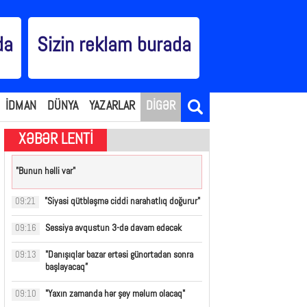
da
Sizin reklam burada
İDMAN
DÜNYA
YAZARLAR
DİGƏR
XƏBƏR LENTİ
"Bunun həlli var"
"Siyasi qütbləşmə ciddi narahatlıq doğurur"
09:21
Sessiya avqustun 3-də davam edəcək
09:16
"Danışıqlar bazar ertəsi günortadan sonra
09:13
başlayacaq”
"Yaxın zamanda hər şey məlum olacaq"
09:10