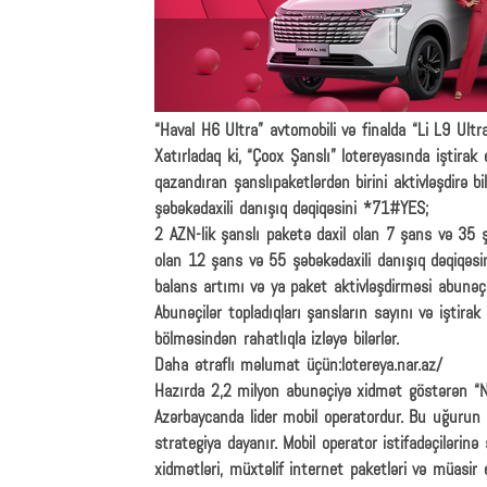
“Haval H6 Ultra” avtomobili və finalda “Li L9 Ult
Xatırladaq ki, “Çoox Şanslı” lotereyasında iştira
qazandıran şanslıpaketlərdən birini aktivləşdirə bi
şəbəkədaxili danışıq dəqiqəsini *71#YES;
2 AZN-lik şanslı paketə daxil olan 7 şans və 35 ş
olan 12 şans və 55 şəbəkədaxili danışıq dəqiqəs
balans artımı və ya paket aktivləşdirməsi abunəçi
Abunəçilər topladıqları şansların sayını və iştirak
bölməsindən rahatlıqla izləyə bilərlər.
Daha ətraflı məlumat üçün:lotereya.nar.az/
Hazırda 2,2 milyon abunəçiyə xidmət göstərən “Nar
Azərbaycanda lider mobil operatordur. Bu uğurun a
strategiya dayanır. Mobil operator istifadəçilərinə 
xidmətləri, müxtəlif internet paketləri və müasir 