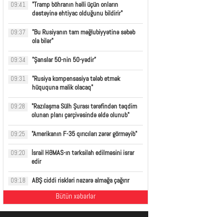
"Tramp böhranın həlli üçün onların
09:41
dəstəyinə ehtiyac olduğunu bildirir"
"Bu Rusiyanın tam məğlubiyyətinə səbəb
09:37
ola bilər"
"Şanslar 50-nin 50-yədir”
09:34
"Rusiya kompensasiya tələb etmək
09:31
hüququna malik olacaq"
"Razılaşma Sülh Şurası tərəfindən təqdim
09:28
olunan planı çərçivəsində əldə olunub"
"Amerikanın F-35 qırıcıları zərər görməyib"
09:25
İsrail HƏMAS-ın tərksilah edilməsini israr
09:20
edir
ABŞ ciddi riskləri nəzərə almağa çağırır
09:18
Bütün xəbərlər