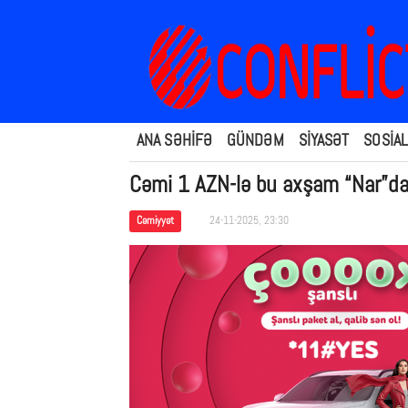
ANA SƏHİFƏ
GÜNDƏM
SİYASƏT
SOSİAL
Cəmi 1 AZN-lə bu axşam “Nar”da
Cəmiyyət
24-11-2025, 23:30