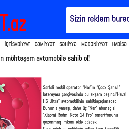
Sizin reklam bura
İQTİSADİYYAT
CƏMİYYƏT
SƏHİYYƏ
MƏDƏNİYYƏT
HADİSƏ
n möhtəşəm avtomobilə sahib ol!
Sərfəli mobil operator “Nar”ın “Çoox Şanslı”
lotereyası çərçivəsində bu axşam beşinci“Haval
H6 Ultra” avtomobilinin sahibiaçıqlanacaq.
Bununla yanaşı, daha üç “Nar” abunəçisi
“Xiaomi Redmi Note 14 Pro” smartfonunu
qazanmaq imkanı əldə edəcək.