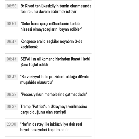
Ər-Riyad təhlükəsizliyin təmin olunmasında
08:56
fəal rolunu davam etdirmək istəyir
"Onlar İrana qarşı müharibənin tərkib
08:51
hissəsi olmayacaqlarını bəyan ediblər"
Konqresə aralıq seçkilər noyabrın 3-də
08:47
keçiriləcək
SEPAH-ın ali komandirlərindən ibarət Hərbi
08:44
Şura təşkil edildi
"Bu vəziyyət hələ prezident olduğu dövrdə
08:42
müşahidə olunurdu"
"Proses yekun mərhələsinə çatmaqdadır"
08:39
Tramp "Patriot"un Ukraynaya verilməsinə
08:37
qarşı olduğunu elan etmişdi
“Nar”ın dəstəyi ilə inklüzivliyə dair real
23:30
həyat hekayələri təqdim edilir