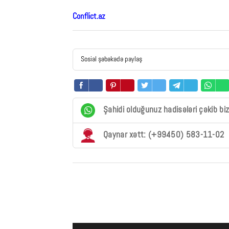
Conflict.az
Sosial şəbəkədə paylaş
Şahidi olduğunuz hadisələri çəkib bi
Qaynar xətt: (+99450) 583-11-02