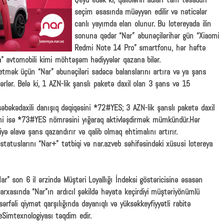
Qeyd edək ki, qaliblərin adları tam təsadüfi
seçim əsasında müəyyən edilir və nəticələr
canlı yayımda elan olunur. Bu lotereyada ilin
sonuna qədər “Nar” abunəçilərihər gün “Xiaomi
Redmi Note 14 Pro” smartfonu, hər həftə
ra” avtomobili kimi möhtəşəm hədiyyələr qazana bilər.
k etmək üçün “Nar” abunəçiləri sadəcə balanslarını artıra və ya şans
lərlər. Belə ki, 1 AZN-lik şanslı paketə daxil olan 3 şans və 15
əbəkədaxili danışıq dəqiqəsini *72#YES; 3 AZN-lik şanslı paketə daxil
ini isə *73#YES nömrəsini yığaraq aktivləşdirmək mümkündür.Hər
yə əlavə şans qazandırır və qalib olmaq ehtimalını artırır.
 statuslarını “Nar+” tətbiqi və nar.azveb səhifəsindəki xüsusi lotereya
” son 6 il ərzində Müştəri Loyallığı İndeksi göstəricisinə əsasən
rxasında “Nar”ın ardıcıl şəkildə həyata keçirdiyi müştəriyönümlü
sərfəli qiymət qarşılığında dayanıqlı və yüksəkkeyfiyyətli rabitə
eSimtexnologiyası təqdim edir.