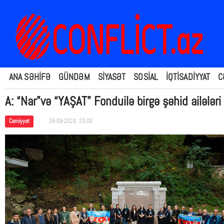
ANA SƏHİFƏ
GÜNDƏM
SİYASƏT
SOSİAL
İQTİSADİYYAT
C
A: “Nar”və “YAŞAT” Fonduilə birgə şəhid ailələri
Cəmiyyət
28-09-2024, 23:00