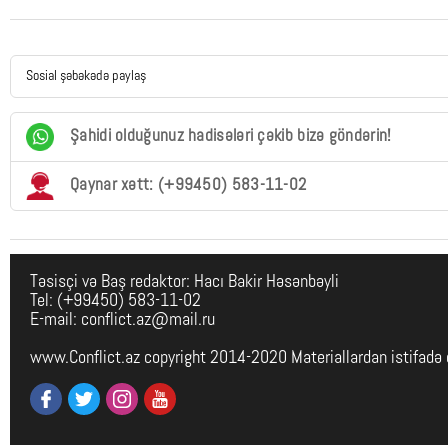
Sosial şəbəkədə paylaş
Şahidi olduğunuz hadisələri çəkib bizə göndərin!
Qaynar xətt: (+99450) 583-11-02
Təsisçi və Baş redaktor: Hacı Bakir Həsənbəyli
Tel: (+99450) 583-11-02
E-mail: conflict.az@mail.ru
www.Conflict.az copyright 2014-2020 Materiallardan istifadə 