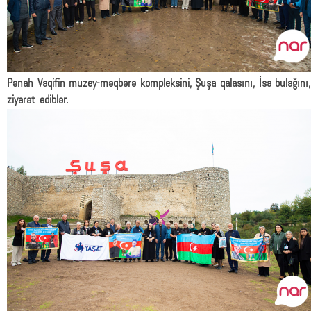
Pənah Vaqifin muzey-məqbərə kompleksini, Şuşa qalasını, İsa bulağını
ziyarət ediblər.