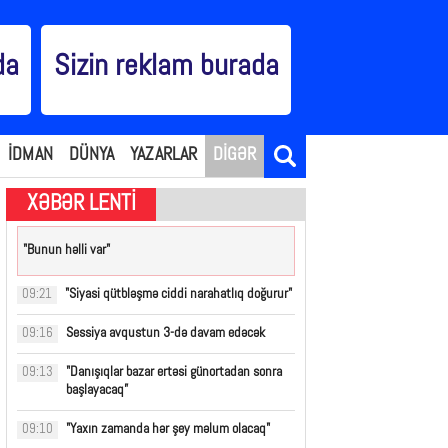
da
Sizin reklam burada
İDMAN
DÜNYA
YAZARLAR
DİGƏR
XƏBƏR LENTİ
"Bunun həlli var"
"Siyasi qütbləşmə ciddi narahatlıq doğurur"
09:21
Sessiya avqustun 3-də davam edəcək
09:16
"Danışıqlar bazar ertəsi günortadan sonra
09:13
başlayacaq”
"Yaxın zamanda hər şey məlum olacaq"
09:10