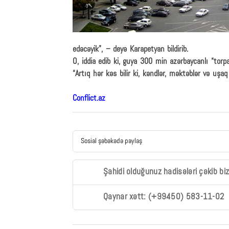
edəcəyik”, – deyə Karapetyan bildirib.
O, iddia edib ki, guya 300 min azərbaycanlı “torp
“Artıq hər kəs bilir ki, kəndlər, məktəblər və uşaq 
Conflict.az
Sosial şəbəkədə paylaş
Şahidi olduğunuz hadisələri çəkib bi
Qaynar xətt: (+99450) 583-11-02