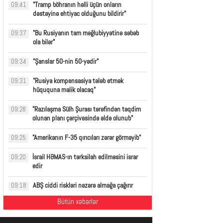
"Tramp böhranın həlli üçün onların
09:41
dəstəyinə ehtiyac olduğunu bildirir"
"Bu Rusiyanın tam məğlubiyyətinə səbəb
09:37
ola bilər"
"Şanslar 50-nin 50-yədir”
09:34
"Rusiya kompensasiya tələb etmək
09:31
hüququna malik olacaq"
"Razılaşma Sülh Şurası tərəfindən təqdim
09:28
olunan planı çərçivəsində əldə olunub"
"Amerikanın F-35 qırıcıları zərər görməyib"
09:25
İsrail HƏMAS-ın tərksilah edilməsini israr
09:20
edir
ABŞ ciddi riskləri nəzərə almağa çağırır
09:18
Bütün xəbərlər