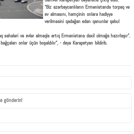
Samvel Karapetyan bəyanatla çıxış edib.
“Biz azərbaycanlıların Ermənistanda torpaq və
ev almasını, həmçinin onlara hədiyyə
verilməsini qadağan edən qanunlar qəbul
aq sahələri və evlər almaqla artıq Ermənistana daxil olmağa hazırlaşır”.
bağçaları onlar üçün boşaldılır”, - deyə Karapetyan bildirib.
zə göndərin!