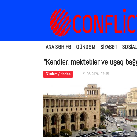
ANA SƏHİFƏ
GÜNDƏM
SİYASƏT
SOSİAL
"Kəndlər, məktəblər və uşaq bağça
Gündəm / Hadisə
21-05-2026, 07:55