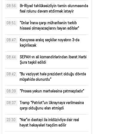
Ər-Riyad təhlükəsizliyin təmin olunmasında
08:56
fəal rolunu davam etdirmək istəyir
"Onlar İrana qarşı müharibənin tərkib
08:51
hissəsi olmayacaqlarını bəyan ediblər"
Konqresə aralıq seçkilər noyabrın 3-də
08:47
keçiriləcək
SEPAH-ın ali komandirlərindən ibarət Hərbi
08:44
Şura təşkil edildi
"Bu vəziyyət hələ prezident olduğu dövrdə
08:42
müşahidə olunurdu"
"Proses yekun mərhələsinə çatmaqdadır"
08:39
Tramp "Patriot"un Ukraynaya verilməsinə
08:37
qarşı olduğunu elan etmişdi
“Nar”ın dəstəyi ilə inklüzivliyə dair real
23:30
həyat hekayələri təqdim edilir