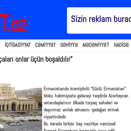
Sizin reklam bura
İQTİSADİYYAT
CƏMİYYƏT
SƏHİYYƏ
MƏDƏNİYYƏT
HADİSƏ
ları onlar üçün boşaldılır”
Ermənistanda kremlyönlü “Güclü Ermənistan”
bloku hakimiyyətə gələcəyi təqdirdə Azərbaycan
vətəndaşlarının ölkədə torpaq sahələri və
daşınmaz əmlak almasını qadağan etmək
niyyətindədir.
Bu barədə birliyin baş nazirliyə namizədi