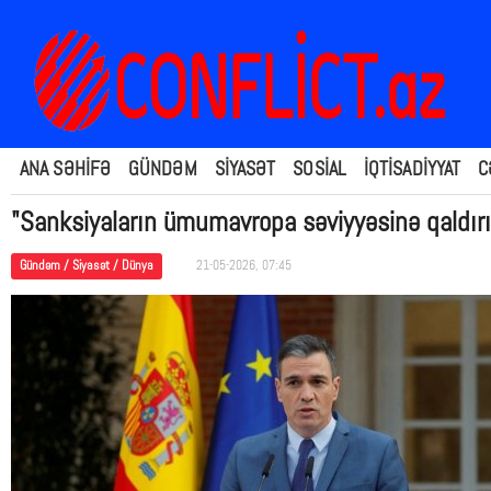
ANA SƏHİFƏ
GÜNDƏM
SİYASƏT
SOSİAL
İQTİSADİYYAT
C
"Sanksiyaların ümumavropa səviyyəsinə qaldır
Gündəm / Siyasət / Dünya
21-05-2026, 07:45