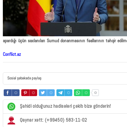
apardığı üçün saxlanılan Sumud donanmasının fəallarının təhqir edilməs
Conflict.az
Sosial şəbəkədə paylaş
Şahidi olduğunuz hadisələri çəkib bizə göndərin!
Qaynar xətt: (+99450) 583-11-02