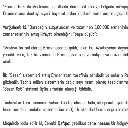
“Fransa hazırda Moskvanın on illərdir dominant olduğu bölgədə mövqe
Ermənistana dəstəyi siyasi bəyanatlardan konkret hərbi əməkdaşlığa ke
Vurğulanıb ki, “Qarabağın süqutundan və təxminən 100.000 erməninin 
zəmanətlərinin artıq kifayət olmadığını “başa düşüb”:
“Moskva formal olaraq Ermənistanda qalıb, lakin bu, Azərbaycanı dayan
yaradıb və o, tez bir zamanda Ermənistanın suverenliyini və ərazi müd
çıxıb.
İlk “Sezar” sistemləri artıq Ermənistan tərəfinin əlindədir və onların
gözlənilir. Təchiz edilən sistemlərin dəqiq sayı rəsmi olaraq təsdiqlən
“Sezar 6x6” sistemi üçün sifarişin alındığı bildirilir.
Təchizatın tam həcminin yekun təsdiqi olmasa belə, istiqamət aydındır
hücumundan müdafiə sistemlərinə və Qərb standartlarına doğru irəliləy
Məqalədə iddia edilir ki, Cənubi Qafqaz getdikcə daha həssas bir bölgəyə 