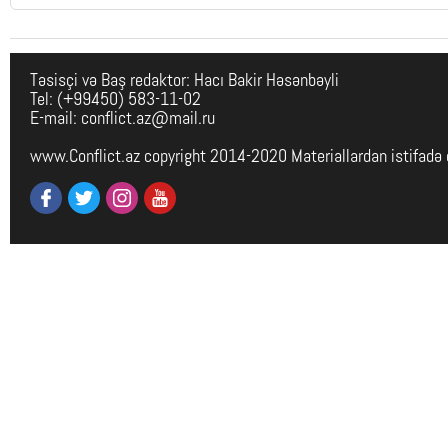
Təsisçi və Baş redaktor: Hacı Bakir Həsənbəyli
Tel: (+99450) 583-11-02
E-mail: conflict.az@mail.ru
www.Conflict.az copyright 2014-2020 Materiallardan istifadə 