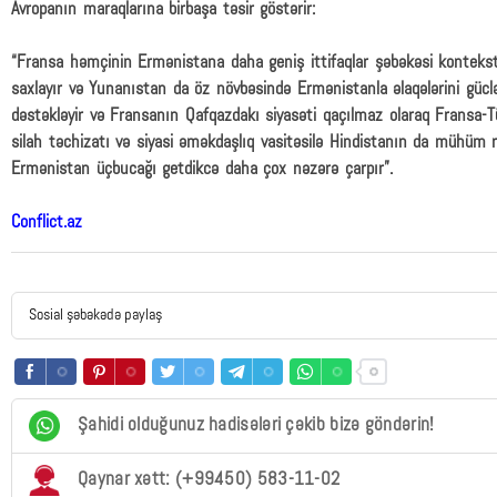
Avropanın maraqlarına birbaşa təsir göstərir:
“Fransa həmçinin Ermənistana daha geniş ittifaqlar şəbəkəsi kontekst
saxlayır və Yunanıstan da öz növbəsində Ermənistanla əlaqələrini güclən
dəstəkləyir və Fransanın Qafqazdakı siyasəti qaçılmaz olaraq Fransa-Tü
silah təchizatı və siyasi əməkdaşlıq vasitəsilə Hindistanın da mühüm
Ermənistan üçbucağı getdikcə daha çox nəzərə çarpır”.
Conflict.az
Sosial şəbəkədə paylaş
Şahidi olduğunuz hadisələri çəkib bizə göndərin!
Qaynar xətt: (+99450) 583-11-02