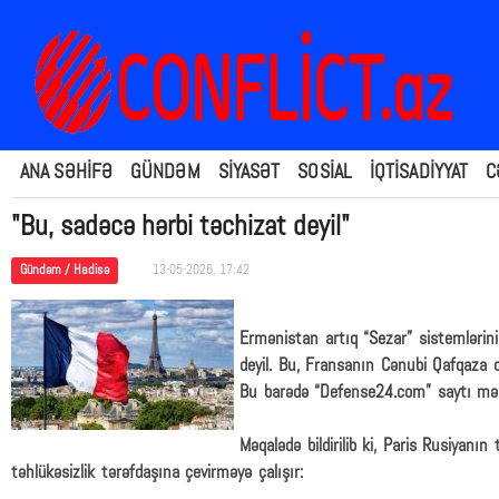
ANA SƏHİFƏ
GÜNDƏM
SİYASƏT
SOSİAL
İQTİSADİYYAT
C
"Bu, sadəcə hərbi təchizat deyil"
Gündəm / Hadisə
13-05-2026, 17:42
Ermənistan artıq “Sezar” sistemlərinin
deyil. Bu, Fransanın Cənubi Qafqaza 
Bu barədə “Defense24.com” saytı mə
Məqalədə bildirilib ki, Paris Rusiyanı
təhlükəsizlik tərəfdaşına çevirməyə çalışır: