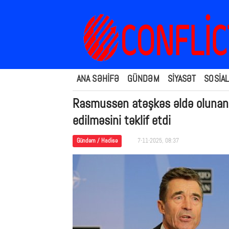
ANA SƏHİFƏ
GÜNDƏM
SİYASƏT
SOSİAL
Rasmussen atəşkəs əldə olunana
edilməsini təklif etdi
Gündəm / Hadisə
7-11-2025, 08:37