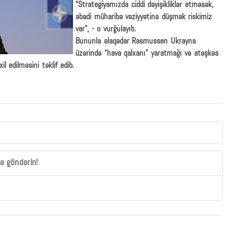
“Strategiyamızda ciddi dəyişikliklər etməsək,
əbədi müharibə vəziyyətinə düşmək riskimiz
var”, - o vurğulayıb.
Bununla əlaqədar Rasmussen Ukrayna
üzərində “hava qalxanı” yaratmağı və atəşkəs
l edilməsini təklif edib.
zə göndərin!