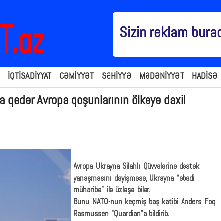
Sizin reklam bura
İQTİSADİYYAT
CƏMİYYƏT
SƏHİYYƏ
MƏDƏNİYYƏT
HADİSƏ
 qədər Avropa qoşunlarının ölkəyə daxil
Avropa Ukrayna Silahlı Qüvvələrinə dəstək
yanaşmasını dəyişməsə, Ukrayna “əbədi
müharibə” ilə üzləşə bilər.
Bunu NATO-nun keçmiş baş katibi Anders Foq
Rasmussen "Quardian"a bildirib.