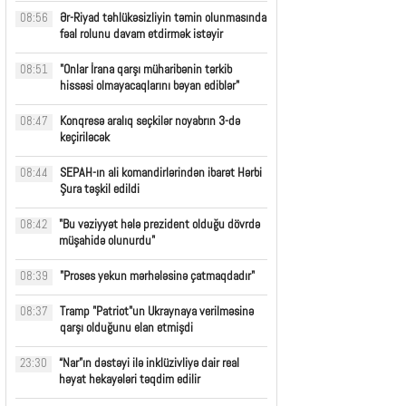
Ər-Riyad təhlükəsizliyin təmin olunmasında
08:56
fəal rolunu davam etdirmək istəyir
"Onlar İrana qarşı müharibənin tərkib
08:51
hissəsi olmayacaqlarını bəyan ediblər"
Konqresə aralıq seçkilər noyabrın 3-də
08:47
keçiriləcək
SEPAH-ın ali komandirlərindən ibarət Hərbi
08:44
Şura təşkil edildi
"Bu vəziyyət hələ prezident olduğu dövrdə
08:42
müşahidə olunurdu"
"Proses yekun mərhələsinə çatmaqdadır"
08:39
Tramp "Patriot"un Ukraynaya verilməsinə
08:37
qarşı olduğunu elan etmişdi
“Nar”ın dəstəyi ilə inklüzivliyə dair real
23:30
həyat hekayələri təqdim edilir