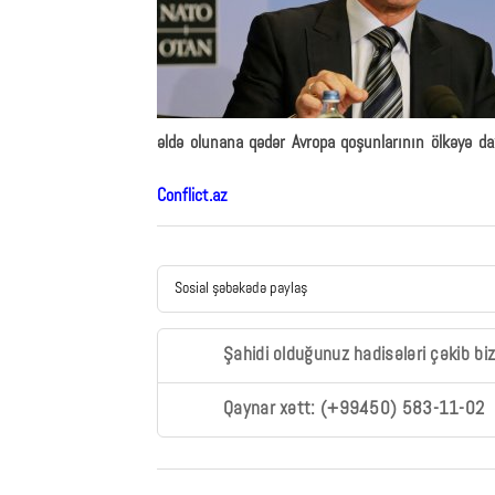
əldə olunana qədər Avropa qoşunlarının ölkəyə daxi
Conflict.az
Sosial şəbəkədə paylaş
Şahidi olduğunuz hadisələri çəkib bi
Qaynar xətt: (+99450) 583-11-02