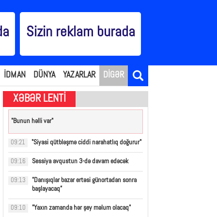
da
Sizin reklam burada
İDMAN
DÜNYA
YAZARLAR
DİGƏR
XƏBƏR LENTİ
"Bunun həlli var"
"Siyasi qütbləşmə ciddi narahatlıq doğurur"
09:21
Sessiya avqustun 3-də davam edəcək
09:16
"Danışıqlar bazar ertəsi günortadan sonra
09:13
başlayacaq”
"Yaxın zamanda hər şey məlum olacaq"
09:10