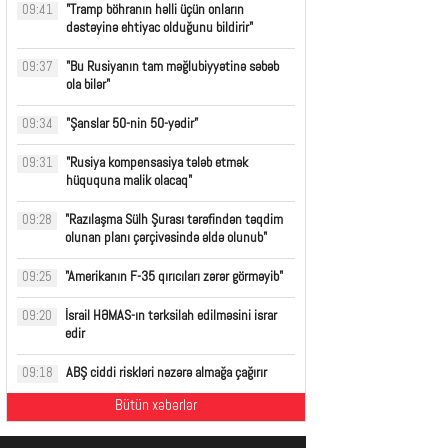
"Tramp böhranın həlli üçün onların
09:41
dəstəyinə ehtiyac olduğunu bildirir"
"Bu Rusiyanın tam məğlubiyyətinə səbəb
09:37
ola bilər"
"Şanslar 50-nin 50-yədir”
09:34
"Rusiya kompensasiya tələb etmək
09:31
hüququna malik olacaq"
"Razılaşma Sülh Şurası tərəfindən təqdim
09:28
olunan planı çərçivəsində əldə olunub"
"Amerikanın F-35 qırıcıları zərər görməyib"
09:25
İsrail HƏMAS-ın tərksilah edilməsini israr
09:20
edir
ABŞ ciddi riskləri nəzərə almağa çağırır
09:18
Bütün xəbərlər