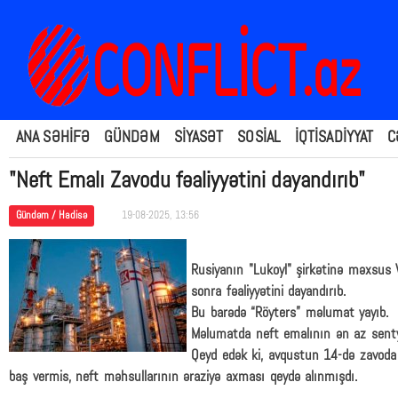
ANA SƏHİFƏ
GÜNDƏM
SİYASƏT
SOSİAL
İQTİSADİYYAT
C
"Neft Emalı Zavodu fəaliyyətini dayandırıb"
Gündəm / Hadisə
19-08-2025, 13:56
Rusiyanın "Lukoyl" şirkətinə məxsus
sonra fəaliyyətini dayandırıb.
Bu barədə “Röyters” məlumat yayıb.
Məlumatda neft emalının ən az sentyabr
Qeyd edək ki, avqustun 14-də zavoda e
baş vermis, neft məhsullarının əraziyə axması qeydə alınmışdı.