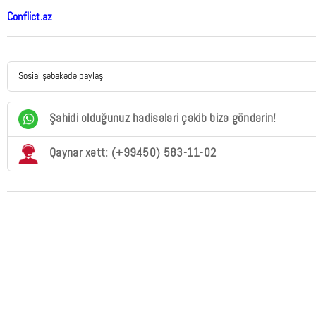
Conflict.az
Sosial şəbəkədə paylaş
Şahidi olduğunuz hadisələri çəkib bizə göndərin!
Qaynar xətt: (+99450) 583-11-02