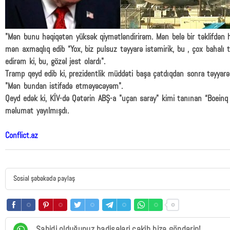
"Mən bunu həqiqətən yüksək qiymətləndirirəm. Mən belə bir təklifdən
mən axmaqlıq edib “Yox, biz pulsuz təyyarə istəmirik, bu , çox bahalı
edirəm ki, bu, gözəl jest olardı".
Tramp qeyd edib ki, prezidentlik müddəti başa çatdıqdan sonra təyyarə A
"Mən bundan istifadə etməyəcəyəm".
Qeyd edək ki, KİV-də Qətərin ABŞ-a "uçan saray" kimi tanınan “Boeinq
məlumat yayılmışdı.
Conflict.az
Sosial şəbəkədə paylaş
Şahidi olduğunuz hadisələri çəkib bizə göndərin!