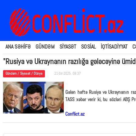
ANA SƏHİFƏ
GÜNDƏM
SİYASƏT
SOSİAL
İQTİSADİYYAT
C
"Rusiya və Ukraynanın razılığa gələcəyinə ümi
Gündəm / Siyasət / Dünya
21-04-2025, 08:37
Gələn həftə Rusiya və Ukraynanın raz
TASS xəbər verir ki, bu sözləri ABŞ P
Conflict.az