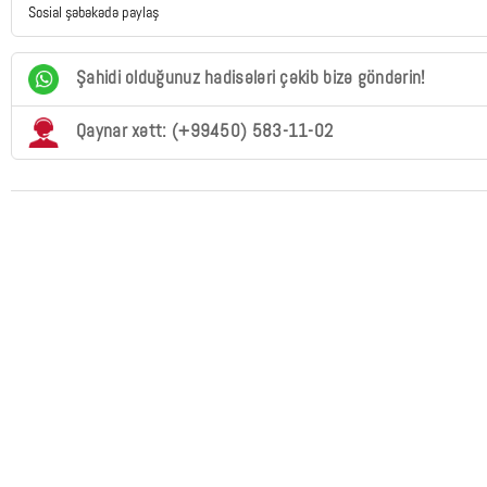
Sosial şəbəkədə paylaş
Şahidi olduğunuz hadisələri çəkib bizə göndərin!
Qaynar xətt: (+99450) 583-11-02