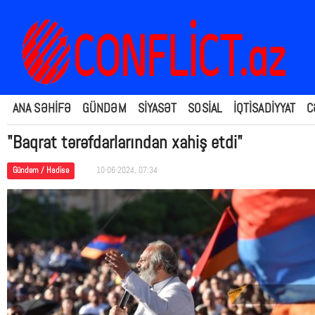
ANA SƏHİFƏ
GÜNDƏM
SİYASƏT
SOSİAL
İQTİSADİYYAT
C
"Baqrat tərəfdarlarından xahiş etdi"
Gündəm / Hadisə
10-06-2024, 07:34