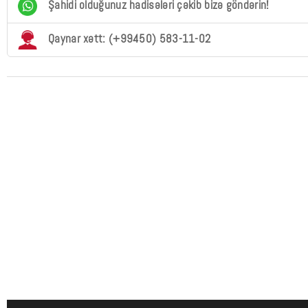
Şahidi olduğunuz hadisələri çəkib bizə göndərin!
Qaynar xətt: (+99450) 583-11-02