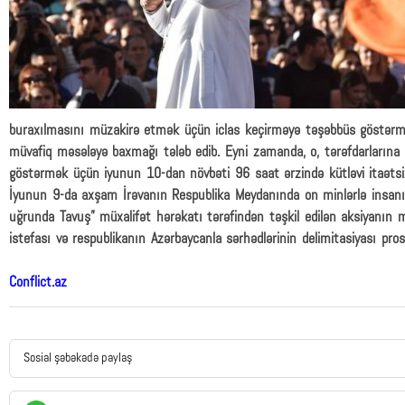
buraxılmasını müzakirə etmək üçün iclas keçirməyə təşəbbüs göstərmə
müvafiq məsələyə baxmağı tələb edib. Eyni zamanda, o, tərəfdarlarına 
göstərmək üçün iyunun 10-dan növbəti 96 saat ərzində kütləvi itaətsizl
İyunun 9-da axşam İrəvanın Respublika Meydanında on minlərlə insanın i
uğrunda Tavuş” müxalifət hərəkatı tərəfindən təşkil edilən aksiyanın m
istefası və respublikanın Azərbaycanla sərhədlərinin delimitasiyası pro
Conflict.az
Sosial şəbəkədə paylaş