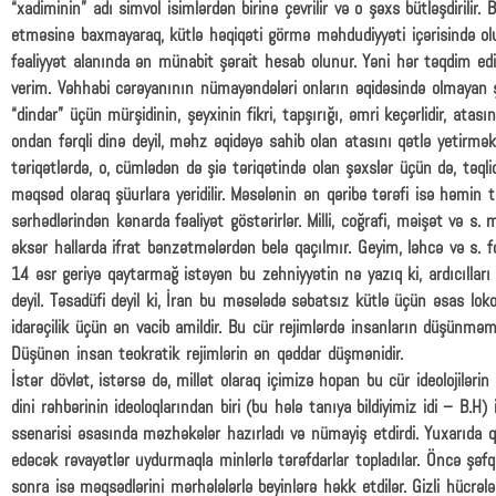
“xadiminin” adı simvol isimlərdən birinə çevrilir və o şəxs bütləşdirilir. 
etməsinə baxmayaraq, kütlə həqiqəti görmə məhdudiyyəti içərisində olu
fəaliyyət alanında ən münabit şərait hesab olunur. Yəni hər təqdim edilə
verim. Vəhhabi cərəyanının nümayəndələri onların əqidəsində olmayan ş
“dindar” üçün mürşidinin, şeyxinin fikri, tapşırığı, əmri keçərlidir, ata
ondan fərqli dinə deyil, məhz əqidəyə sahib olan atasını qətlə yetirmək b
təriqətlərdə, o, cümlədən də şiə təriqətində olan şəxslər üçün də, təqli
məqsəd olaraq şüurlara yeridilir. Məsələnin ən qəribə tərəfi isə həmin tə
sərhədlərindən kənarda fəaliyət göstərirlər. Milli, coğrafi, məişət və s.
əksər hallarda ifrat bənzətmələrdən belə qaçılmır. Geyim, ləhcə və s. f
14 əsr geriyə qaytarmağ istəyən bu zehniyyətin nə yazıq ki, ardıcılları s
deyil. Təsadüfi deyil ki, İran bu məsələdə səbatsız kütlə üçün əsas lok
idarəçilik üçün ən vacib amildir. Bu cür rejimlərdə insanların düşünməm
Düşünən insan teokratik rejimlərin ən qəddar düşmənidir.
İstər dövlət, istərsə də, millət olaraq içimizə hopan bu cür ideolojilər
dini rəhbərinin ideoloqlarından biri (bu hələ tanıya bildiyimiz idi – B.H)
ssenarisi əsasında məzhəkələr hazırladı və nümayiş etdirdi. Yuxarıda q
edəcək rəvayətlər uydurmaqla minlərlə tərəfdarlar topladılar. Öncə şəfq
sonra isə məqsədlərini mərhələlərlə beyinlərə həkk etdilər. Gizli hücrəl