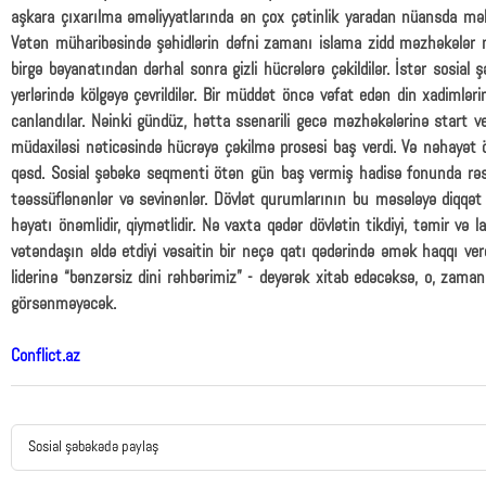
aşkara çıxarılma əməliyyatlarında ən çox çətinlik yaradan nüansda məhz
Vətən müharibəsində şəhidlərin dəfni zamanı islama zidd məzhəkələr 
birgə bəyanatından dərhal sonra gizli hücrələrə çəkildilər. İstər sosial 
yerlərində kölgəyə çevrildilər. Bir müddət öncə vəfat edən din xadimləri
canlandılar. Nəinki gündüz, hətta ssenarili gecə məzhəkələrinə start v
müdaxiləsi nəticəsində hücrəyə çəkilmə prosesi baş verdi. Və nəhayət ö
qəsd. Sosial şəbəkə seqmenti ötən gün baş vermiş hadisə fonunda rə
təəssüflənənlər və sevinənlər. Dövlət qurumlarının bu məsələyə diqqət y
həyatı önəmlidir, qiymətlidir. Nə vaxta qədər dövlətin tikdiyi, təmir və l
vətəndaşın əldə etdiyi vəsaitin bir neçə qatı qədərində əmək haqqı verd
liderinə “bənzərsiz dini rəhbərimiz” - deyərək xitab edəcəksə, o, zam
görsənməyəcək.
Conflict.az
Sosial şəbəkədə paylaş