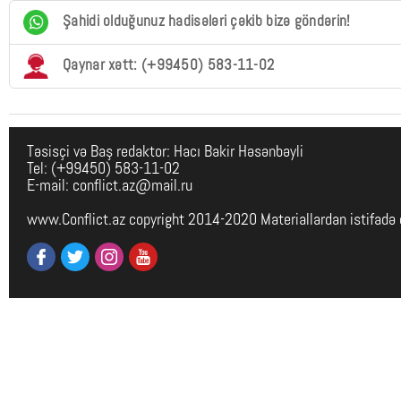
Şahidi olduğunuz hadisələri çəkib bizə göndərin!
Qaynar xətt: (+99450) 583-11-02
Təsisçi və Baş redaktor: Hacı Bakir Həsənbəyli
Tel: (+99450) 583-11-02
E-mail: conflict.az@mail.ru
www.Conflict.az copyright 2014-2020 Materiallardan istifadə 