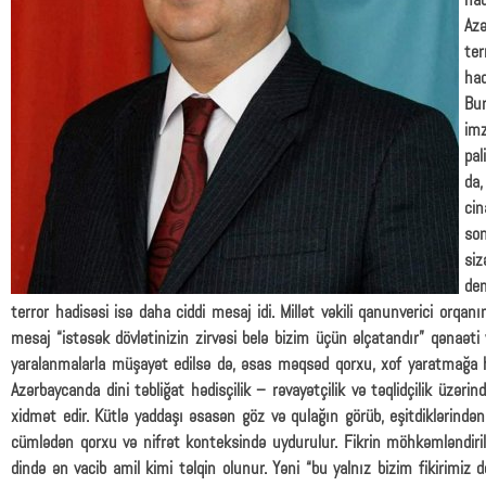
had
Azə
ter
had
Bur
imz
pal
da,
cin
son
siz
de
terror hadisəsi isə daha ciddi mesaj idi. Millət vəkili qanunverici orq
mesaj “istəsək dövlətinizin zirvəsi belə bizim üçün əlçatandır” qənaəti 
yaralanmalarla müşayət edilsə də, əsas məqsəd qorxu, xof yaratmağa 
Azərbaycanda dini təbliğat hədisçilik – rəvayətçilik və təqlidçilik üzər
xidmət edir. Kütlə yaddaşı əsasən göz və qulağın görüb, eşitdiklərindən
cümlədən qorxu və nifrət konteksində uydurulur. Fikrin möhkəmləndiri
dində ən vacib amil kimi təlqin olunur. Yəni “bu yalnız bizim fikirimiz d