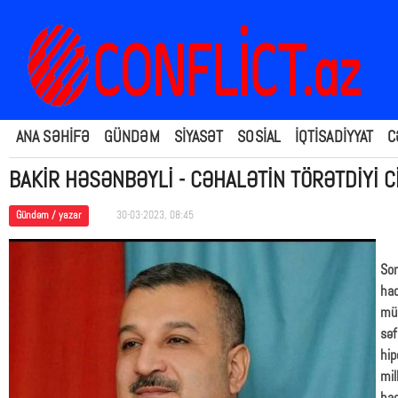
ANA SƏHİFƏ
GÜNDƏM
SİYASƏT
SOSİAL
İQTİSADİYYAT
C
BAKİR HƏSƏNBƏYLİ - CƏHALƏTİN TÖRƏTDİYİ 
Gündəm / yazar
30-03-2023, 08:45
Son
had
müə
səf
hip
mil