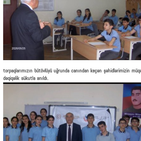
torpaqlarımızın bütövlüyü uğrunda canından keçən şəhidlərimizin müqə
dəqiqəlik sükutla anıldı.