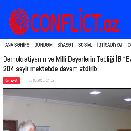
ANA SƏHİFƏ
GÜNDƏM
SİYASƏT
SOSİAL
İQTİSADİYYAT
C
Demokratiyanın və Milli Dəyərlərin Təbliği İB “Ev
204 saylı məktəbdə davam etdirib
Cəmiyyət
25-05-2026, 17:02