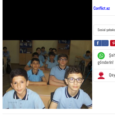
Conflict.az
Sosial şəbək
Şah
göndərin!
Qay