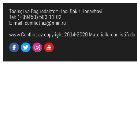
Təsisçi və Baş redaktor: Hacı Bakir Həsənbəyli
Tel: (+99450) 583-11-02
E-mail: conflict.az@mail.ru
www.Conflict.az copyright 2014-2020 Materiallardan istifadə 