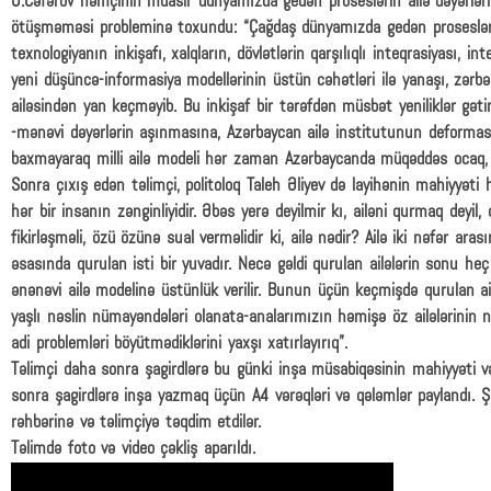
Ə.Cəfərov həmçinin müasir dünyamızda gedən proseslərin ailə dəyərləri
ötüşməməsi probleminə toxundu: “Çağdaş dünyamızda gedən proseslər 
texnologiyanın inkişafı, xalqların, dövlətlərin qarşılıqlı inteqrasiyası, i
yeni düşüncə-informasiya modellərinin üstün cəhətləri ilə yanaşı, zərbə
ailəsindən yan keçməyib. Bu inkişaf bir tərəfdən müsbət yeniliklər gətir
-mənəvi dəyərlərin aşınmasına, Azərbaycan ailə institutunun deformasi
baxmayaraq milli ailə modeli hər zaman Azərbaycanda müqəddəs ocaq, k
Sonra çıxış edən təlimçi, politoloq Taleh Əliyev də layihənin mahiyyəti ha
hər bir insanın zənginliyidir. Əbəs yerə deyilmir kı, ailəni qurmaq deyi
fikirləşməli, özü özünə sual verməlidir ki, ailə nədir? Ailə iki nəfər ara
əsasında qurulan isti bir yuvadır. Necə gəldi qurulan ailələrin sonu h
ənənəvi ailə modelinə üstünlük verilir. Bunun üçün keçmişdə qurulan ail
yaşlı nəslin nümayəndələri olanata-analarımızın həmişə öz ailələrinin 
adi problemləri böyütmədiklərini yaxşı xatırlayırıq”.
Təlimçi daha sonra şagirdlərə bu günki inşa müsabiqəsinin mahiyyəti və
sonra şagirdlərə inşa yazmaq üçün A4 vərəqləri və qələmlər paylandı. Şa
rəhbərinə və təlimçiyə təqdim etdilər.
Təlimdə foto və video çəkliş aparıldı.