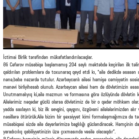
İctimai Birlik tərəfindən mükafatlandırılacaqlar.
Əli Cəfərov müsabiqə başlamamış 204 saylı məktəbdə keçirilən ilk təl
qaldırılan problemlərə də toxunaraq qeyd etdi kı, “ailə dedikdə əsasən a
nənə,baba nəzərdə tutulur. Azərbaycanlı ailəsi həmişə cəmiyyətin sosi
mənəvi birliyihesab olunub. Azərbaycan ailəsi həm də dövlətimizin əsası
Unutmamalıyıq ki,ailə məzmun və formasına görə özlüyündə dövlətin ki
Ailələrimiz nəqədər güclü olarsa dövlətimiz də bir o qədər möhkəm olar.
yadda saxlayın ki, biz ilk sevgini, qaygını, özgüvəni ailələlərimizdən alır
nəsillərə ötürürük.Ailə bizim bir şəxsiyyət kimi formalaşmağımıza da təs
müsabiqəsi sizdə ailə dəyərlərimizə baglılığı gücləndirəcək. Həmçinin da
yaradıcılıq qabiliyyətinizin üzə çıxmasında vəsilə olacaqdır”.